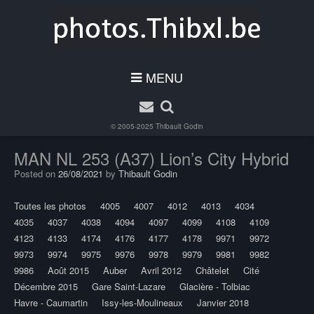
MENU
© 2005-2025
Thibault Godin
MAN NL 253 (A37) Lion’s City Hybrid
Posted on
26/08/2021
by
Thibault Godin
Toutes les photos
4005
4007
4012
4013
4034
4035
4037
4038
4094
4097
4099
4108
4109
4123
4133
4174
4176
4177
4178
9971
9972
9973
9974
9975
9976
9978
9979
9981
9982
9986
Août 2015
Auber
Avril 2012
Châtelet
Cité
Décembre 2015
Gare Saint-Lazare
Glacière - Tolbiac
Havre - Caumartin
Issy-les-Moulineaux
Janvier 2018