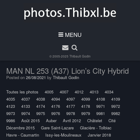
MENU
© 2005-2025
Thibault Godin
MAN NL 253 (A37) Lion’s City Hybrid
Posted on
26/08/2021
by
Thibault Godin
Toutes les photos
4005
4007
4012
4013
4034
4035
4037
4038
4094
4097
4099
4108
4109
4123
4133
4174
4176
4177
4178
9971
9972
9973
9974
9975
9976
9978
9979
9981
9982
9986
Août 2015
Auber
Avril 2012
Châtelet
Cité
Décembre 2015
Gare Saint-Lazare
Glacière - Tolbiac
Havre - Caumartin
Issy-les-Moulineaux
Janvier 2018