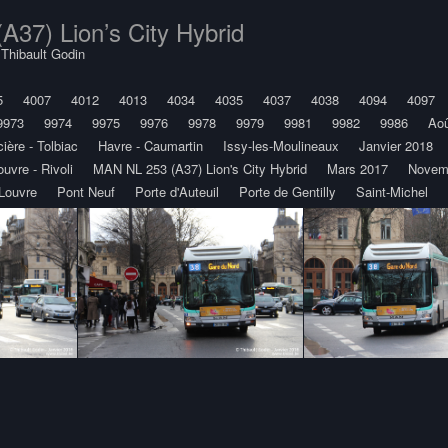
37) Lion’s City Hybrid
y
Thibault Godin
5
4007
4012
4013
4034
4035
4037
4038
4094
4097
9973
9974
9975
9976
9978
9979
9981
9982
9986
Aoû
ière - Tolbiac
Havre - Caumartin
Issy-les-Moulineaux
Janvier 2018
ouvre - Rivoli
MAN NL 253 (A37) Lion's City Hybrid
Mars 2017
Novem
Louvre
Pont Neuf
Porte d'Auteuil
Porte de Gentilly
Saint-Michel