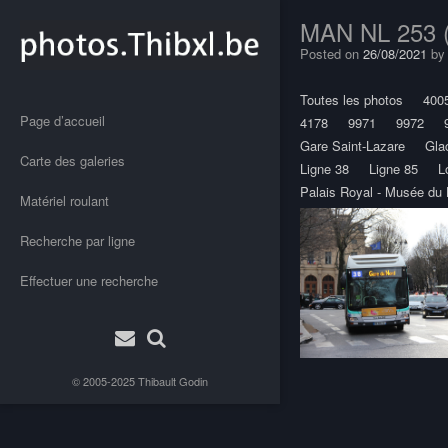
MAN NL 253 (A
Posted on
26/08/2021
b
Toutes les photos
400
Page d’accueil
4178
9971
9972
Gare Saint-Lazare
Glac
Carte des galeries
Ligne 38
Ligne 85
L
Palais Royal - Musée du 
Matériel roulant
Recherche par ligne
Effectuer une recherche
Post
© 2005-2025
Thibault Godin
navigation