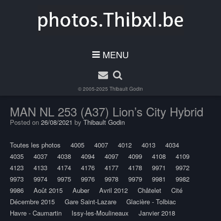
MENU
© 2005-2025
Thibault Godin
MAN NL 253 (A37) Lion’s City Hybrid
Posted on
26/08/2021
by
Thibault Godin
Toutes les photos
4005
4007
4012
4013
4034
4035
4037
4038
4094
4097
4099
4108
4109
4123
4133
4174
4176
4177
4178
9971
9972
9973
9974
9975
9976
9978
9979
9981
9982
9986
Août 2015
Auber
Avril 2012
Châtelet
Cité
Décembre 2015
Gare Saint-Lazare
Glacière - Tolbiac
Havre - Caumartin
Issy-les-Moulineaux
Janvier 2018