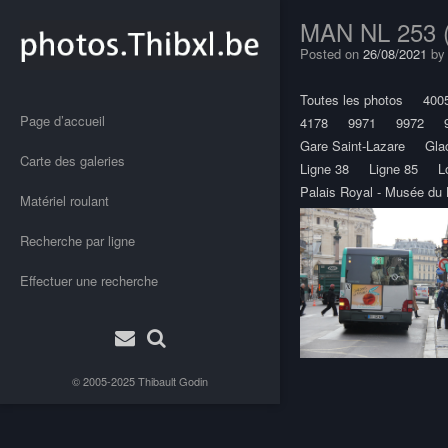
MAN NL 253 (A
Posted on
26/08/2021
b
Toutes les photos
400
Page d’accueil
4178
9971
9972
Gare Saint-Lazare
Glac
Carte des galeries
Ligne 38
Ligne 85
L
Palais Royal - Musée du 
Matériel roulant
Recherche par ligne
Effectuer une recherche
Post
© 2005-2025
Thibault Godin
navigation