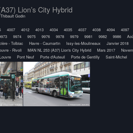
37) Lion’s City Hybrid
y
Thibault Godin
5
4007
4012
4013
4034
4035
4037
4038
4094
4097
9973
9974
9975
9976
9978
9979
9981
9982
9986
Aoû
ière - Tolbiac
Havre - Caumartin
Issy-les-Moulineaux
Janvier 2018
ouvre - Rivoli
MAN NL 253 (A37) Lion's City Hybrid
Mars 2017
Novem
Louvre
Pont Neuf
Porte d'Auteuil
Porte de Gentilly
Saint-Michel