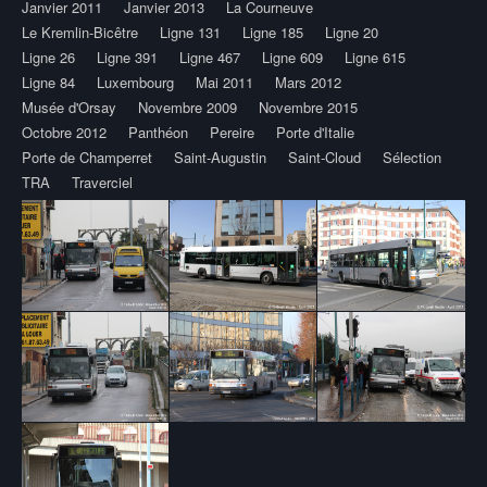
Janvier 2011
Janvier 2013
La Courneuve
Le Kremlin-Bicêtre
Ligne 131
Ligne 185
Ligne 20
Ligne 26
Ligne 391
Ligne 467
Ligne 609
Ligne 615
Ligne 84
Luxembourg
Mai 2011
Mars 2012
Musée d'Orsay
Novembre 2009
Novembre 2015
Octobre 2012
Panthéon
Pereire
Porte d'Italie
Porte de Champerret
Saint-Augustin
Saint-Cloud
Sélection
TRA
Traverciel