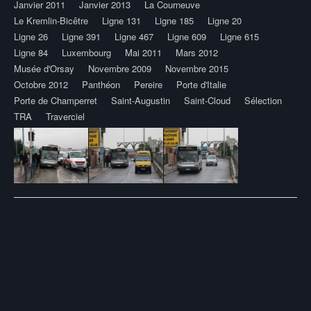
Janvier 2011
Janvier 2013
La Courneuve
Le Kremlin-Bicêtre
Ligne 131
Ligne 185
Ligne 20
Ligne 26
Ligne 391
Ligne 467
Ligne 609
Ligne 615
Ligne 84
Luxembourg
Mai 2011
Mars 2012
Musée d'Orsay
Novembre 2009
Novembre 2015
Octobre 2012
Panthéon
Pereire
Porte d'Italie
Porte de Champerret
Saint-Augustin
Saint-Cloud
Sélection
TRA
Traverciel
Post
navigation