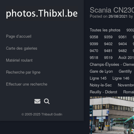
Scania CN23
Posted on
26/08/2021
b
Toutes les photos
930
Page d’accueil
9358
9359
9361
9399
9402
9404
Carte des galeries
9470
9481
9482
9518
9519
Août 20
Matériel roulant
Champs-Élysées - Clem
Gare de Lyon
Gentilly
Recherche par ligne
Ligne 145
Ligne 146
Effectuer une recherche
Noisy-le-Sec
Novembr
Reuilly - Diderot
Romai
© 2005-2025
Thibault Godin