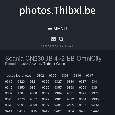
MENU
© 2005-2025
Thibault Godin
Scania CN230UB 4×2 EB OmniCity
Posted on
26/08/2021
by
Thibault Godin
Toutes les photos
9302
9305
9308
9316
9317
9319
9320
9321
9325
9327
9334
9337
9341
9342
9350
9351
9355
9357
9358
9359
9361
9362
9364
9366
9367
9369
9371
9372
9373
9375
9376
9377
9379
9381
9382
9384
9385
9393
9397
9399
9402
9404
9405
9407
9409
9411
9413
9415
9417
9421
9424
9425
9442