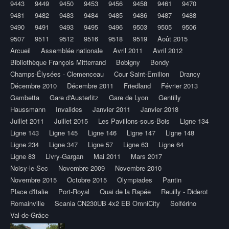
9443
9449
9450
9453
9456
9458
9461
9470
9481
9482
9483
9484
9485
9486
9487
9488
9490
9491
9493
9495
9496
9503
9505
9506
9507
9511
9512
9516
9518
9519
Août 2015
Arcueil
Assemblée nationale
Avril 2011
Avril 2012
Bibliothèque François Mitterrand
Bobigny
Bondy
Champs-Élysées - Clemenceau
Cour Saint-Emilion
Drancy
Décembre 2010
Décembre 2011
Friedland
Février 2013
Gambetta
Gare d'Austerlitz
Gare de Lyon
Gentilly
Haussmann
Invalides
Janvier 2011
Janvier 2018
Juillet 2011
Juillet 2015
Les Pavillons-sous-Bois
Ligne 134
Ligne 143
Ligne 145
Ligne 146
Ligne 147
Ligne 148
Ligne 234
Ligne 347
Ligne 57
Ligne 63
Ligne 64
Ligne 83
Livry-Gargan
Mai 2011
Mars 2017
Noisy-le-Sec
Novembre 2009
Novembre 2010
Novembre 2015
Octobre 2015
Olympiades
Pantin
Place d'Italie
Port-Royal
Quai de la Rapée
Reuilly - Diderot
Romainville
Scania CN230UB 4x2 EB OmniCity
Solférino
Val-de-Grâce