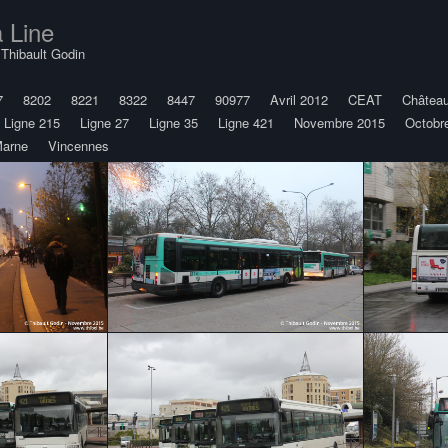
 Line
y
Thibault Godin
7
8202
8221
8322
8447
90977
Avril 2012
CEAT
Château
Ligne 215
Ligne 27
Ligne 35
Ligne 421
Novembre 2015
Octobr
-Marne
Vincennes