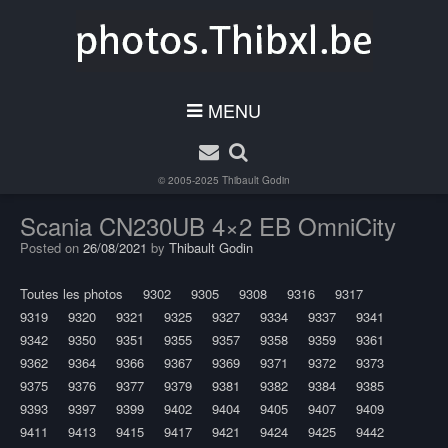
MENU
© 2005-2025
Thibault Godin
Scania CN230UB 4×2 EB OmniCity
Posted on
26/08/2021
by
Thibault Godin
Toutes les photos
9302
9305
9308
9316
9317
9319
9320
9321
9325
9327
9334
9337
9341
9342
9350
9351
9355
9357
9358
9359
9361
9362
9364
9366
9367
9369
9371
9372
9373
9375
9376
9377
9379
9381
9382
9384
9385
9393
9397
9399
9402
9404
9405
9407
9409
9411
9413
9415
9417
9421
9424
9425
9442