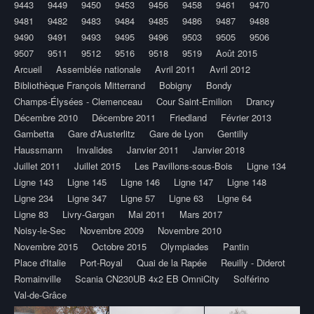
9443
9449
9450
9453
9456
9458
9461
9470
9481
9482
9483
9484
9485
9486
9487
9488
9490
9491
9493
9495
9496
9503
9505
9506
9507
9511
9512
9516
9518
9519
Août 2015
Arcueil
Assemblée nationale
Avril 2011
Avril 2012
Bibliothèque François Mitterrand
Bobigny
Bondy
Champs-Élysées - Clemenceau
Cour Saint-Emilion
Drancy
Décembre 2010
Décembre 2011
Friedland
Février 2013
Gambetta
Gare d'Austerlitz
Gare de Lyon
Gentilly
Haussmann
Invalides
Janvier 2011
Janvier 2018
Juillet 2011
Juillet 2015
Les Pavillons-sous-Bois
Ligne 134
Ligne 143
Ligne 145
Ligne 146
Ligne 147
Ligne 148
Ligne 234
Ligne 347
Ligne 57
Ligne 63
Ligne 64
Ligne 83
Livry-Gargan
Mai 2011
Mars 2017
Noisy-le-Sec
Novembre 2009
Novembre 2010
Novembre 2015
Octobre 2015
Olympiades
Pantin
Place d'Italie
Port-Royal
Quai de la Rapée
Reuilly - Diderot
Romainville
Scania CN230UB 4x2 EB OmniCity
Solférino
Val-de-Grâce