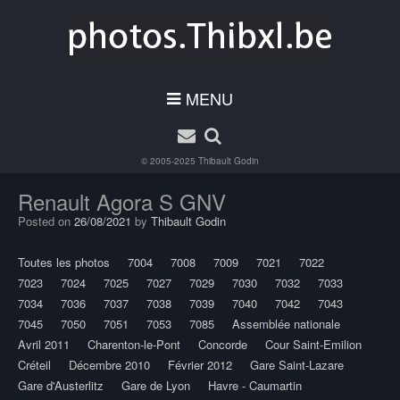
MENU
© 2005-2025
Thibault Godin
Renault Agora S GNV
Posted on
26/08/2021
by
Thibault Godin
Toutes les photos
7004
7008
7009
7021
7022
7023
7024
7025
7027
7029
7030
7032
7033
7034
7036
7037
7038
7039
7040
7042
7043
7045
7050
7051
7053
7085
Assemblée nationale
Avril 2011
Charenton-le-Pont
Concorde
Cour Saint-Emilion
Créteil
Décembre 2010
Février 2012
Gare Saint-Lazare
Gare d'Austerlitz
Gare de Lyon
Havre - Caumartin