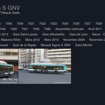
a S GNV
y
Thibault Godin
4
7008
7009
7021
7022
7023
7024
7025
7027
7029
7045
7050
7051
7053
7085
Assemblée nationale
Avril 2011
r 2012
Gare Saint-Lazare
Gare d'Austerlitz
Gare de Lyon
Havre - 
Maisons-Alfort
Mars 2012
Mars 2013
Novembre 2009
Novembre 
rousel
Quai de la Rapée
Renault Agora S GNV
Saint-Michel