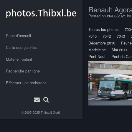
Renault Agor
Posted on
26/08/2021
b
Toutes les photos
700
Page d’accueil
7040
7042
7043
Décembre 2010
Févrie
Carte des galeries
Madeleine
Mai 2011
Pont Neuf
Pont du Car
Matériel roulant
Recherche par ligne
Effectuer une recherche
Post
© 2005-2025
Thibault Godin
navigation