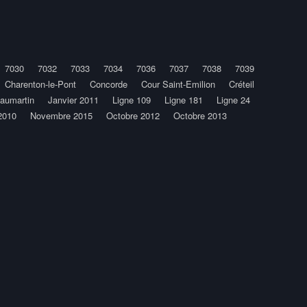
7030
7032
7033
7034
7036
7037
7038
7039
Charenton-le-Pont
Concorde
Cour Saint-Emilion
Créteil
Caumartin
Janvier 2011
Ligne 109
Ligne 181
Ligne 24
2010
Novembre 2015
Octobre 2012
Octobre 2013