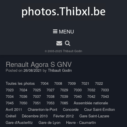
MENU
© 2005-2025
Thibault Godin
Renault Agora S GNV
Posted on
26/08/2021
by
Thibault Godin
Toutes les photos
7004
7008
7009
7021
7022
7023
7024
7025
7027
7029
7030
7032
7033
7034
7036
7037
7038
7039
7040
7042
7043
7045
7050
7051
7053
7085
Assemblée nationale
Avril 2011
Charenton-le-Pont
Concorde
Cour Saint-Emilion
Créteil
Décembre 2010
Février 2012
Gare Saint-Lazare
Gare d'Austerlitz
Gare de Lyon
Havre - Caumartin