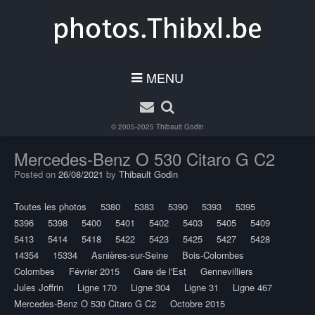
MENU
© 2005-2025
Thibault Godin
Mercedes-Benz O 530 Citaro G C2
Posted on
26/08/2021
by
Thibault Godin
Toutes les photos
5380
5383
5390
5393
5395
5396
5398
5400
5401
5402
5403
5405
5409
5413
5414
5418
5422
5423
5425
5427
5428
14354
15334
Asnières-sur-Seine
Bois-Colombes
Colombes
Février 2015
Gare de l'Est
Gennevilliers
Jules Joffrin
Ligne 170
Ligne 304
Ligne 31
Ligne 467
Mercedes-Benz O 530 Citaro G C2
Octobre 2015