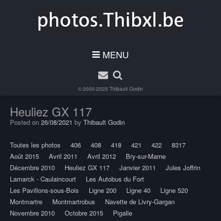
MENU
© 2005-2025
Thibault Godin
Heuliez GX 117
Posted on
26/08/2021
by
Thibault Godin
Toutes les photos
406
408
418
421
422
8317
Août 2015
Avril 2011
Avril 2012
Bry-sur-Marne
Décembre 2010
Heuliez GX 117
Janvier 2011
Jules Joffrin
Lamarck - Caulaincourt
Les Autobus du Fort
Les Pavillons-sous-Bois
Ligne 200
Ligne 40
Ligne 520
Montmartre
Montmartrobus
Navette de Livry-Gargan
Novembre 2010
Octobre 2015
Pigalle