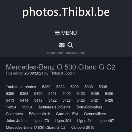
MENU
© 2005-2025
Thibault Godin
Mercedes-Benz O 530 Citaro G C2
Posted on
26/08/2021
by
Thibault Godin
Toutes les photos
5380
5383
5390
5393
5395
5396
5398
5400
5401
5402
5403
5405
5409
5413
5414
5418
5422
5423
5425
5427
5428
14354
15334
Asnières-sur-Seine
Bois-Colombes
Colombes
Février 2015
Gare de l'Est
Gennevilliers
Jules Joffrin
Ligne 170
Ligne 304
Ligne 31
Ligne 467
Mercedes-Benz O 530 Citaro G C2
Octobre 2015