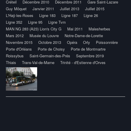
Créteil
Décembre 2010
Décembre 2011
Gare Saint-Lazare
Guy Môquet
Janvier 2011
Juillet 2013
Juillet 2015
L'Haÿ-les-Roses
Ligne 183
Ligne 187
Ligne 26
Ligne 352
Ligne 95
Ligne Tvm
MAN NG 283 (A23) Lion's City G
Mai 2011
Malesherbes
Mars 2012
Musée du Louvre
Notre-Dame-de-Lorette
Novembre 2015
Octobre 2013
Opéra
Orly
Poissonnière
Porte d'Orléans
Porte de Choisy
Porte de Montmartre
Roissybus
Saint-Germain-des-Prés
Septembre 2019
Thiais
Trans-Val-de-Marne
Trinité - d'Estienne d'Orves
Post
navigation