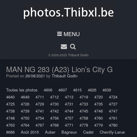
MENU
© 2005-2025
Thibault Godin
MAN NG 283 (A23) Lion’s City G
Posted on
26/08/2021
by
Thibault Godin
Toutes les photos
4606
4607
4615
4626
4639
4640
4649
4711
4712
4713
4719
4720
4724
4725
4726
4729
4730
4731
4733
4735
4737
4738
4739
4741
4742
4744
4745
4746
4747
4748
4750
4754
4756
4757
4758
4760
4761
4763
4764
4767
4768
4771
4778
4779
4780
8686
Août 2015
Auber
Bagneux
Cadet
Chevilly-Larue