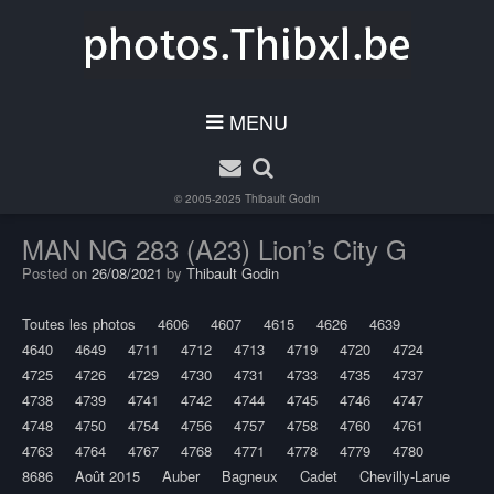
MENU
© 2005-2025
Thibault Godin
MAN NG 283 (A23) Lion’s City G
Posted on
26/08/2021
by
Thibault Godin
Toutes les photos
4606
4607
4615
4626
4639
4640
4649
4711
4712
4713
4719
4720
4724
4725
4726
4729
4730
4731
4733
4735
4737
4738
4739
4741
4742
4744
4745
4746
4747
4748
4750
4754
4756
4757
4758
4760
4761
4763
4764
4767
4768
4771
4778
4779
4780
8686
Août 2015
Auber
Bagneux
Cadet
Chevilly-Larue