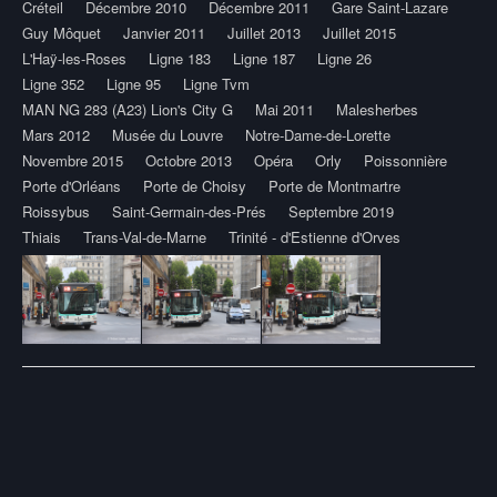
Créteil
Décembre 2010
Décembre 2011
Gare Saint-Lazare
Guy Môquet
Janvier 2011
Juillet 2013
Juillet 2015
L'Haÿ-les-Roses
Ligne 183
Ligne 187
Ligne 26
Ligne 352
Ligne 95
Ligne Tvm
MAN NG 283 (A23) Lion's City G
Mai 2011
Malesherbes
Mars 2012
Musée du Louvre
Notre-Dame-de-Lorette
Novembre 2015
Octobre 2013
Opéra
Orly
Poissonnière
Porte d'Orléans
Porte de Choisy
Porte de Montmartre
Roissybus
Saint-Germain-des-Prés
Septembre 2019
Thiais
Trans-Val-de-Marne
Trinité - d'Estienne d'Orves
Post
navigation