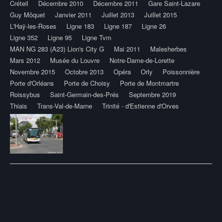
Créteil
Décembre 2010
Décembre 2011
Gare Saint-Lazare
Guy Môquet
Janvier 2011
Juillet 2013
Juillet 2015
L'Haÿ-les-Roses
Ligne 183
Ligne 187
Ligne 26
Ligne 352
Ligne 95
Ligne Tvm
MAN NG 283 (A23) Lion's City G
Mai 2011
Malesherbes
Mars 2012
Musée du Louvre
Notre-Dame-de-Lorette
Novembre 2015
Octobre 2013
Opéra
Orly
Poissonnière
Porte d'Orléans
Porte de Choisy
Porte de Montmartre
Roissybus
Saint-Germain-des-Prés
Septembre 2019
Thiais
Trans-Val-de-Marne
Trinité - d'Estienne d'Orves
Post
navigation