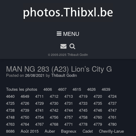
MENU
© 2005-2025
Thibault Godin
MAN NG 283 (A23) Lion’s City G
Posted on
26/08/2021
by
Thibault Godin
Toutes les photos
4606
4607
4615
4626
4639
4640
4649
4711
4712
4713
4719
4720
4724
4725
4726
4729
4730
4731
4733
4735
4737
4738
4739
4741
4742
4744
4745
4746
4747
4748
4750
4754
4756
4757
4758
4760
4761
4763
4764
4767
4768
4771
4778
4779
4780
8686
Août 2015
Auber
Bagneux
Cadet
Chevilly-Larue