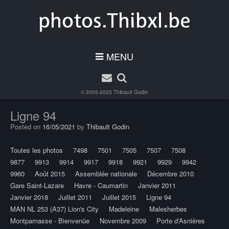
MENU
© 2005-2025
Thibault Godin
Ligne 94
Posted on
16/05/2021
by
Thibault Godin
Toutes les photos
7498
7501
7505
7507
7508
9877
9913
9914
9917
9918
9921
9929
9942
9960
Août 2015
Assemblée nationale
Décembre 2010
Gare Saint-Lazare
Havre - Caumartin
Janvier 2011
Janvier 2018
Juillet 2011
Juillet 2015
Ligne 94
MAN NL 253 (A37) Lion's City
Madeleine
Malesherbes
Montparnasse - Bienvenüe
Novembre 2009
Porte d'Asnières