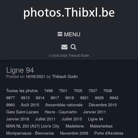
MENU
© 2005-2025
Thibault Godin
Ligne 94
Posted on
16/05/2021
by
Thibault Godin
Toutes les photos
7498
7501
7505
7507
7508
9877
9913
9914
9917
9918
9921
9929
9942
9960
Août 2015
Assemblée nationale
Décembre 2010
Gare Saint-Lazare
Havre - Caumartin
Janvier 2011
Janvier 2018
Juillet 2011
Juillet 2015
Ligne 94
MAN NL 253 (A37) Lion's City
Madeleine
Malesherbes
Montparnasse - Bienvenüe
Novembre 2009
Porte d'Asnières