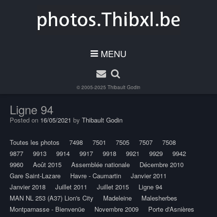
MENU
© 2005-2025
Thibault Godin
Ligne 94
Posted on
16/05/2021
by
Thibault Godin
Toutes les photos
7498
7501
7505
7507
7508
9877
9913
9914
9917
9918
9921
9929
9942
9960
Août 2015
Assemblée nationale
Décembre 2010
Gare Saint-Lazare
Havre - Caumartin
Janvier 2011
Janvier 2018
Juillet 2011
Juillet 2015
Ligne 94
MAN NL 253 (A37) Lion's City
Madeleine
Malesherbes
Montparnasse - Bienvenüe
Novembre 2009
Porte d'Asnières