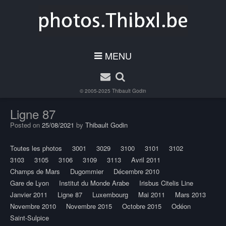
MENU
© 2005-2025
Thibault Godin
Ligne 87
Posted on
25/08/2021
by
Thibault Godin
Toutes les photos
3001
3029
3100
3101
3102
3103
3105
3106
3109
3113
Avril 2011
Champs de Mars
Dugommier
Décembre 2010
Gare de Lyon
Institut du Monde Arabe
Irisbus Citelis Line
Janvier 2011
Ligne 87
Luxembourg
Mai 2011
Mars 2013
Novembre 2010
Novembre 2015
Octobre 2015
Odéon
Saint-Sulpice