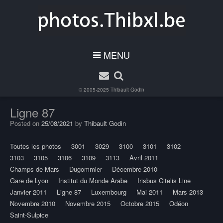
MENU
© 2005-2025
Thibault Godin
Ligne 87
Posted on
25/08/2021
by
Thibault Godin
Toutes les photos
3001
3029
3100
3101
3102
3103
3105
3106
3109
3113
Avril 2011
Champs de Mars
Dugommier
Décembre 2010
Gare de Lyon
Institut du Monde Arabe
Irisbus Citelis Line
Janvier 2011
Ligne 87
Luxembourg
Mai 2011
Mars 2013
Novembre 2010
Novembre 2015
Octobre 2015
Odéon
Saint-Sulpice