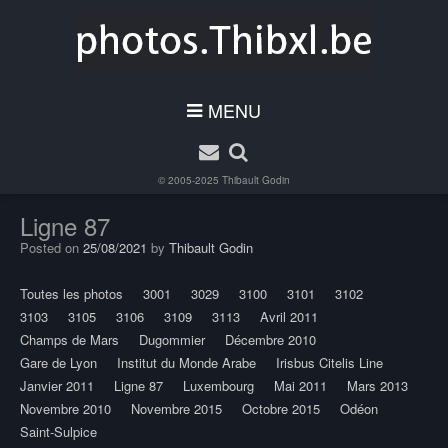
MENU
© 2005-2025
Thibault Godin
Ligne 87
Posted on
25/08/2021
by
Thibault Godin
Toutes les photos
3001
3029
3100
3101
3102
3103
3105
3106
3109
3113
Avril 2011
Champs de Mars
Dugommier
Décembre 2010
Gare de Lyon
Institut du Monde Arabe
Irisbus Citelis Line
Janvier 2011
Ligne 87
Luxembourg
Mai 2011
Mars 2013
Novembre 2010
Novembre 2015
Octobre 2015
Odéon
Saint-Sulpice