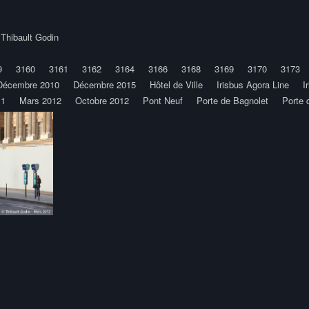
y
Thibault Godin
9
3160
3161
3162
3164
3166
3168
3169
3170
3173
Décembre 2010
Décembre 2015
Hôtel de Ville
Irisbus Agora Line
I
11
Mars 2012
Octobre 2012
Pont Neuf
Porte de Bagnolet
Porte 