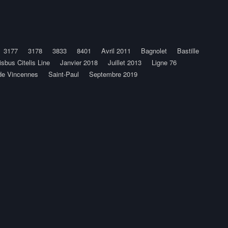
3177
3178
3833
8401
Avril 2011
Bagnolet
Bastille
risbus Citelis Line
Janvier 2018
Juillet 2013
Ligne 76
de Vincennes
Saint-Paul
Septembre 2019