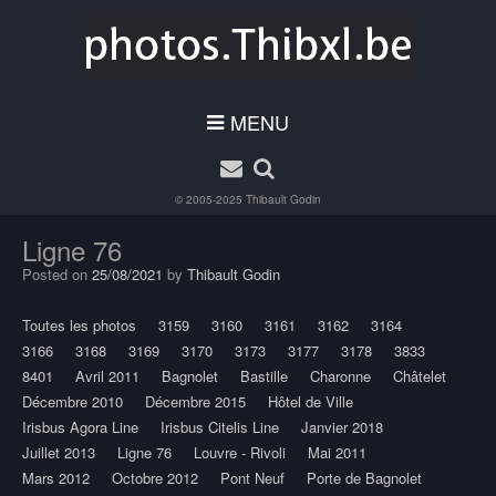
MENU
© 2005-2025
Thibault Godin
Ligne 76
Posted on
25/08/2021
by
Thibault Godin
Toutes les photos
3159
3160
3161
3162
3164
3166
3168
3169
3170
3173
3177
3178
3833
8401
Avril 2011
Bagnolet
Bastille
Charonne
Châtelet
Décembre 2010
Décembre 2015
Hôtel de Ville
Irisbus Agora Line
Irisbus Citelis Line
Janvier 2018
Juillet 2013
Ligne 76
Louvre - Rivoli
Mai 2011
Mars 2012
Octobre 2012
Pont Neuf
Porte de Bagnolet