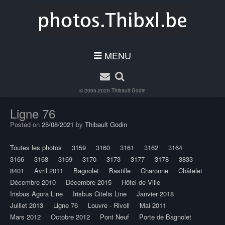
MENU
© 2005-2025
Thibault Godin
Ligne 76
Posted on
25/08/2021
by
Thibault Godin
Toutes les photos
3159
3160
3161
3162
3164
3166
3168
3169
3170
3173
3177
3178
3833
8401
Avril 2011
Bagnolet
Bastille
Charonne
Châtelet
Décembre 2010
Décembre 2015
Hôtel de Ville
Irisbus Agora Line
Irisbus Citelis Line
Janvier 2018
Juillet 2013
Ligne 76
Louvre - Rivoli
Mai 2011
Mars 2012
Octobre 2012
Pont Neuf
Porte de Bagnolet