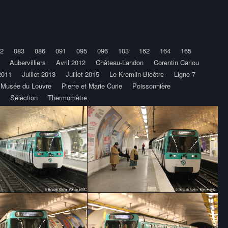
2
083
086
091
095
096
103
162
164
165
Aubervilliers
Avril 2012
Château-Landon
Corentin Cariou
 2011
Juillet 2013
Juillet 2015
Le Kremlin-Bicêtre
Ligne 7
- Musée du Louvre
Pierre et Marie Curie
Poissonnière
Sélection
Thermomètre