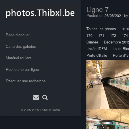
Ligne 7
Posted on
26/08/2021
b
Toutes les photos
013
Page d’accueil
170
171
172
174
Crimée
Décembre 201
Carte des galeries
Livrée IDFM
Louis Bla
Porte d'Italie
Porte d'Iv
Matériel roulant
Recherche par ligne
Effectuer une recherche
© 2005-2025
Thibault Godin