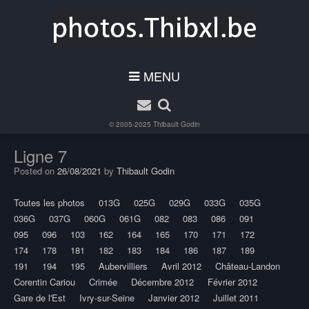
MENU
© 2005-2025
Thibault Godin
Ligne 7
Posted on
26/08/2021
by
Thibault Godin
Toutes les photos
013G
025G
029G
033G
035G
036G
037G
060G
061G
082
083
086
091
095
096
103
162
164
165
170
171
172
174
178
181
182
183
184
186
187
189
191
194
195
Aubervilliers
Avril 2012
Château-Landon
Corentin Cariou
Crimée
Décembre 2012
Février 2012
Gare de l'Est
Ivry-sur-Seine
Janvier 2012
Juillet 2011