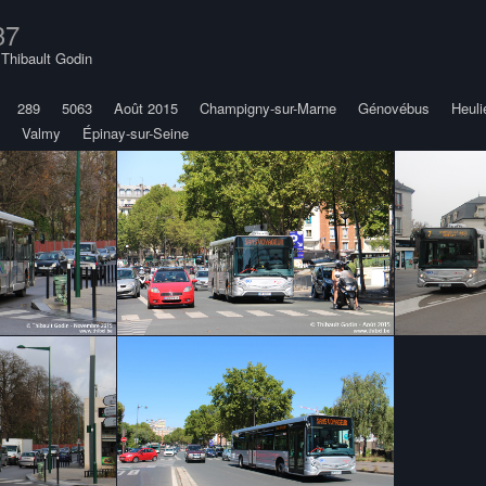
37
y
Thibault Godin
289
5063
Août 2015
Champigny-sur-Marne
Génovébus
Heul
Valmy
Épinay-sur-Seine