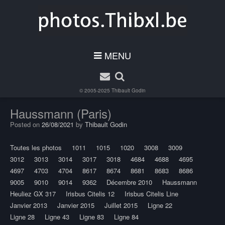
MENU
© 2005-2025
Thibault Godin
Haussmann (Paris)
Posted on
26/08/2021
by
Thibault Godin
Toutes les photos
1011
1015
1020
3008
3009
3012
3013
3014
3017
3018
4684
4688
4695
4697
4703
4704
8617
8674
8681
8683
8686
9005
9010
9014
9362
Décembre 2010
Haussmann
Heuliez GX 317
Irisbus Citelis 12
Irisbus Citelis Line
Janvier 2013
Janvier 2015
Juillet 2015
Ligne 22
Ligne 28
Ligne 43
Ligne 83
Ligne 84