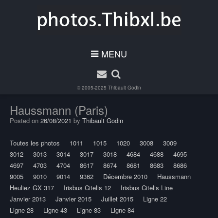
MENU
© 2005-2025
Thibault Godin
Haussmann (Paris)
Posted on
26/08/2021
by
Thibault Godin
Toutes les photos
1011
1015
1020
3008
3009
3012
3013
3014
3017
3018
4684
4688
4695
4697
4703
4704
8617
8674
8681
8683
8686
9005
9010
9014
9362
Décembre 2010
Haussmann
Heuliez GX 317
Irisbus Citelis 12
Irisbus Citelis Line
Janvier 2013
Janvier 2015
Juillet 2015
Ligne 22
Ligne 28
Ligne 43
Ligne 83
Ligne 84