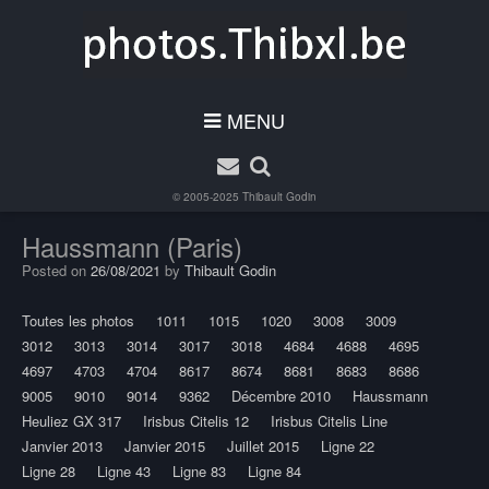
MENU
© 2005-2025
Thibault Godin
Haussmann (Paris)
Posted on
26/08/2021
by
Thibault Godin
Toutes les photos
1011
1015
1020
3008
3009
3012
3013
3014
3017
3018
4684
4688
4695
4697
4703
4704
8617
8674
8681
8683
8686
9005
9010
9014
9362
Décembre 2010
Haussmann
Heuliez GX 317
Irisbus Citelis 12
Irisbus Citelis Line
Janvier 2013
Janvier 2015
Juillet 2015
Ligne 22
Ligne 28
Ligne 43
Ligne 83
Ligne 84