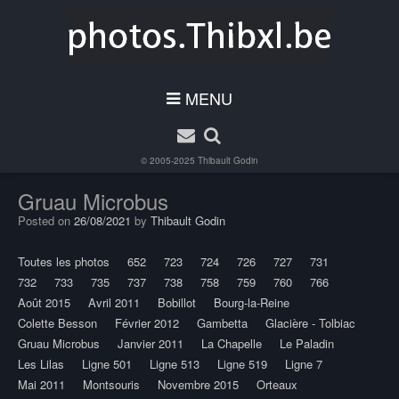
MENU
© 2005-2025
Thibault Godin
Gruau Microbus
Posted on
26/08/2021
by
Thibault Godin
Toutes les photos
652
723
724
726
727
731
732
733
735
737
738
758
759
760
766
Août 2015
Avril 2011
Bobillot
Bourg-la-Reine
Colette Besson
Février 2012
Gambetta
Glacière - Tolbiac
Gruau Microbus
Janvier 2011
La Chapelle
Le Paladin
Les Lilas
Ligne 501
Ligne 513
Ligne 519
Ligne 7
Mai 2011
Montsouris
Novembre 2015
Orteaux