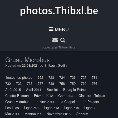
MENU
© 2005-2025
Thibault Godin
Gruau Microbus
Posted on
26/08/2021
by
Thibault Godin
Toutes les photos
652
723
724
726
727
731
732
733
735
737
738
758
759
760
766
Août 2015
Avril 2011
Bobillot
Bourg-la-Reine
Colette Besson
Février 2012
Gambetta
Glacière - Tolbiac
Gruau Microbus
Janvier 2011
La Chapelle
Le Paladin
Les Lilas
Ligne 501
Ligne 513
Ligne 519
Ligne 7
Mai 2011
Montsouris
Novembre 2015
Orteaux