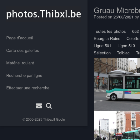
Gruau Microb
Posted on
26/08/2021
b
Toutes les photos
652
Page d’accueil
Bourg-la-Reine
Colett
Ligne 501
Ligne 513
Carte des galeries
Sélection
Tolbiac
Tr
Matériel roulant
Recherche par ligne
Effectuer une recherche
© 2005-2025
Thibault Godin