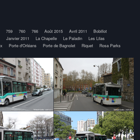
759
760
766
Août 2015
Avril 2011
Bobillot
Janvier 2011
La Chapelle
Le Paladin
Les Lilas
ux
Porte d'Orléans
Porte de Bagnolet
Riquet
Rosa Parks