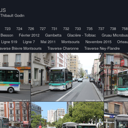
us
y
Thibault Godin
723
724
726
727
731
732
733
735
737
738
758
e Besson
Février 2012
Gambetta
Glacière - Tolbiac
Gruau Microbus
Ligne 519
Ligne 7
Mai 2011
Montsouris
Novembre 2015
Ortea
averse Bièvre Montsouris
Traverse Charonne
Traverse Ney-Flandre