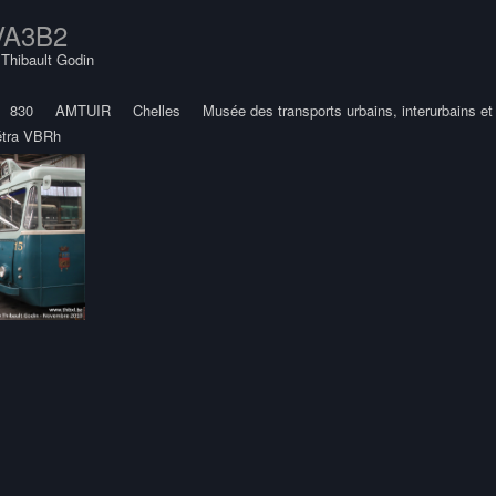
 VA3B2
y
Thibault Godin
830
AMTUIR
Chelles
Musée des transports urbains, interurbains et
étra VBRh