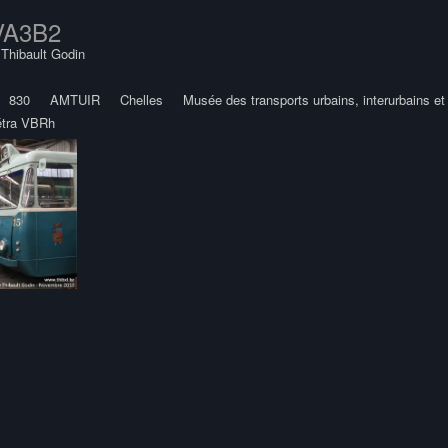
 VA3B2
y
Thibault Godin
830
AMTUIR
Chelles
Musée des transports urbains, interurbains et
étra VBRh