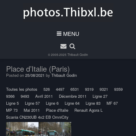
MENU
© 2005-2025
Thibault Godin
Place d’Italie (Paris)
Posted on
25/08/2021
by
Thibault Godin
Toutes les photos
526
4497
6531
9319
9321
9359
9366
9493
Avril 2011
Décembre 2011
Ligne 27
Ligne 5
Ligne 57
Ligne 6
Ligne 64
Ligne 83
MF 67
MP 73
Mai 2011
Place d'Italie
Renault Agora L
Scania CN230UB 4x2 EB OmniCity