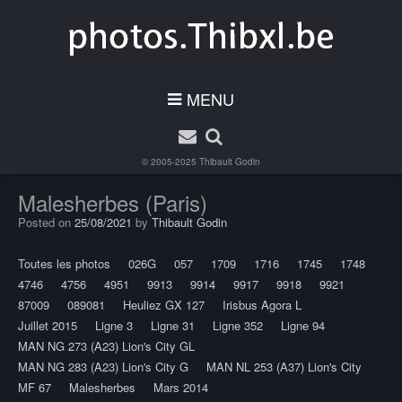
MENU
© 2005-2025
Thibault Godin
Malesherbes (Paris)
Posted on
25/08/2021
by
Thibault Godin
Toutes les photos
026G
057
1709
1716
1745
1748
4746
4756
4951
9913
9914
9917
9918
9921
87009
089081
Heuliez GX 127
Irisbus Agora L
Juillet 2015
Ligne 3
Ligne 31
Ligne 352
Ligne 94
MAN NG 273 (A23) Lion's City GL
MAN NG 283 (A23) Lion's City G
MAN NL 253 (A37) Lion's City
MF 67
Malesherbes
Mars 2014