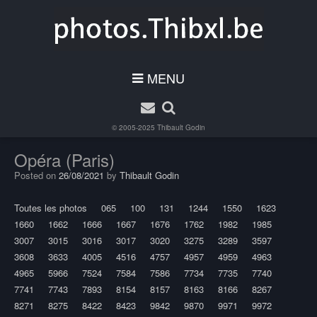
MENU
© 2005-2025
Thibault Godin
Opéra (Paris)
Posted on
26/08/2021
by
Thibault Godin
Toutes les photos
065
100
131
1244
1550
1623
1660
1662
1666
1667
1676
1762
1982
1985
3007
3015
3016
3017
3020
3275
3289
3597
3608
3633
4005
4516
4757
4957
4959
4963
4965
5966
7524
7584
7586
7734
7735
7740
7741
7743
7893
8154
8157
8163
8166
8267
8271
8275
8422
8423
9842
9870
9971
9972