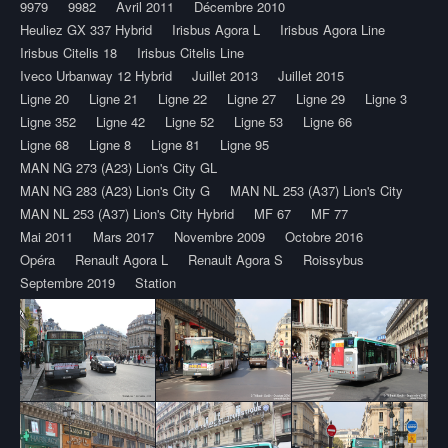
9979
9982
Avril 2011
Décembre 2010
Heuliez GX 337 Hybrid
Irisbus Agora L
Irisbus Agora Line
Irisbus Citelis 18
Irisbus Citelis Line
Iveco Urbanway 12 Hybrid
Juillet 2013
Juillet 2015
Ligne 20
Ligne 21
Ligne 22
Ligne 27
Ligne 29
Ligne 3
Ligne 352
Ligne 42
Ligne 52
Ligne 53
Ligne 66
Ligne 68
Ligne 8
Ligne 81
Ligne 95
MAN NG 273 (A23) Lion's City GL
MAN NG 283 (A23) Lion's City G
MAN NL 253 (A37) Lion's City
MAN NL 253 (A37) Lion's City Hybrid
MF 67
MF 77
Mai 2011
Mars 2017
Novembre 2009
Octobre 2016
Opéra
Renault Agora L
Renault Agora S
Roissybus
Septembre 2019
Station