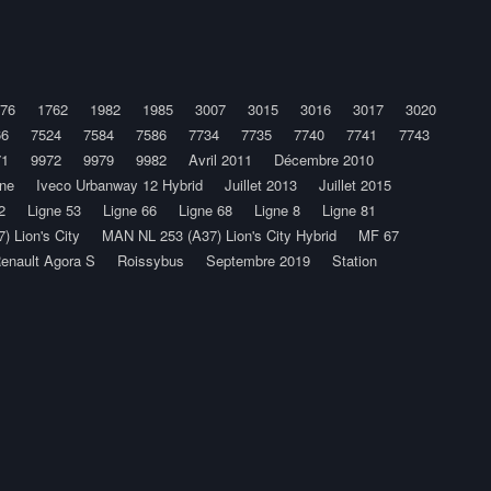
76
1762
1982
1985
3007
3015
3016
3017
3020
66
7524
7584
7586
7734
7735
7740
7741
7743
71
9972
9979
9982
Avril 2011
Décembre 2010
ine
Iveco Urbanway 12 Hybrid
Juillet 2013
Juillet 2015
2
Ligne 53
Ligne 66
Ligne 68
Ligne 8
Ligne 81
 Lion's City
MAN NL 253 (A37) Lion's City Hybrid
MF 67
enault Agora S
Roissybus
Septembre 2019
Station