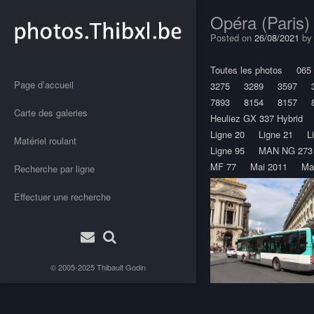
Opéra (Paris)
Posted on
26/08/2021
b
Toutes les photos
065
Page d’accueil
3275
3289
3597
7893
8154
8157
Carte des galeries
Heuliez GX 337 Hybrid
Ligne 20
Ligne 21
L
Matériel roulant
Ligne 95
MAN NG 273 (
MF 77
Mai 2011
Ma
Recherche par ligne
Effectuer une recherche
© 2005-2025
Thibault Godin
Post