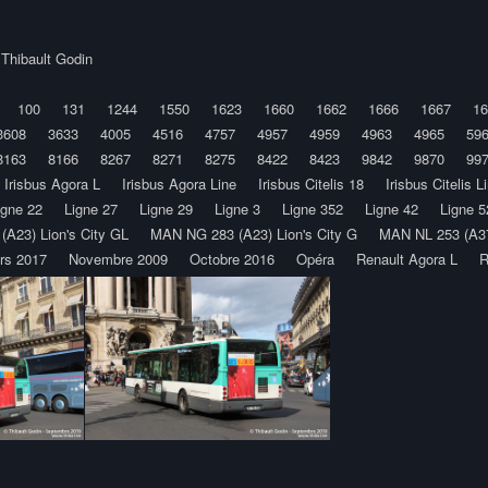
y
Thibault Godin
100
131
1244
1550
1623
1660
1662
1666
1667
16
3608
3633
4005
4516
4757
4957
4959
4963
4965
59
8163
8166
8267
8271
8275
8422
8423
9842
9870
99
Irisbus Agora L
Irisbus Agora Line
Irisbus Citelis 18
Irisbus Citelis L
igne 22
Ligne 27
Ligne 29
Ligne 3
Ligne 352
Ligne 42
Ligne 5
A23) Lion's City GL
MAN NG 283 (A23) Lion's City G
MAN NL 253 (A37)
rs 2017
Novembre 2009
Octobre 2016
Opéra
Renault Agora L
R