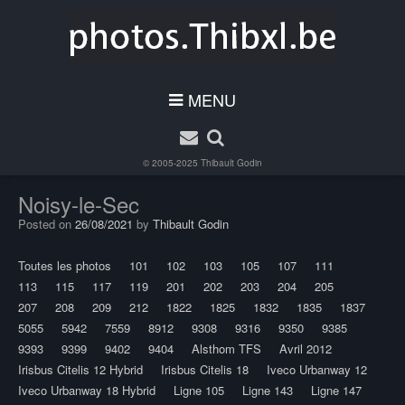
MENU
© 2005-2025
Thibault Godin
Noisy-le-Sec
Posted on
26/08/2021
by
Thibault Godin
Toutes les photos
101
102
103
105
107
111
113
115
117
119
201
202
203
204
205
207
208
209
212
1822
1825
1832
1835
1837
5055
5942
7559
8912
9308
9316
9350
9385
9393
9399
9402
9404
Alsthom TFS
Avril 2012
Irisbus Citelis 12 Hybrid
Irisbus Citelis 18
Iveco Urbanway 12
Iveco Urbanway 18 Hybrid
Ligne 105
Ligne 143
Ligne 147