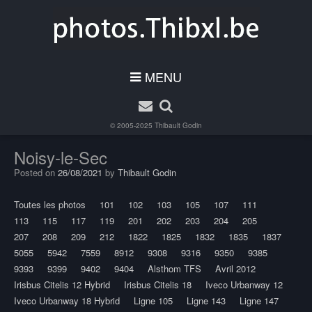
MENU
© 2005-2025
Thibault Godin
Noisy-le-Sec
Posted on
26/08/2021
by
Thibault Godin
Toutes les photos
101
102
103
105
107
111
113
115
117
119
201
202
203
204
205
207
208
209
212
1822
1825
1832
1835
1837
5055
5942
7559
8912
9308
9316
9350
9385
9393
9399
9402
9404
Alsthom TFS
Avril 2012
Irisbus Citelis 12 Hybrid
Irisbus Citelis 18
Iveco Urbanway 12
Iveco Urbanway 18 Hybrid
Ligne 105
Ligne 143
Ligne 147