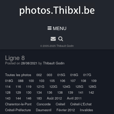
MENU
© 2005-2025
Thibault Godin
Ligne 8
Posted on
28/08/2021
by
Thibault Godin
Toutes les photos
002
003
015G
016G
017G
018G
088
100
103
105
106
107
108
109
114
116
119
121G
123G
124G
125G
126G
128
129
130
134
136
138
139
141
142
143
144
146
183
Août 2012
Avril 2011
Charenton-le-Pont
Concorde
Créteil
Créteil-L'Echat
Créteil-Préfecture
Daumesnil
Février 2012
Invalides