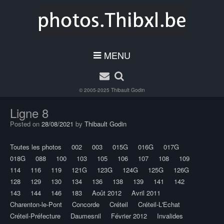
MENU
© 2005-2025
Thibault Godin
Ligne 8
Posted on
28/08/2021
by
Thibault Godin
Toutes les photos
002
003
015G
016G
017G
018G
088
100
103
105
106
107
108
109
114
116
119
121G
123G
124G
125G
126G
128
129
130
134
136
138
139
141
142
143
144
146
183
Août 2012
Avril 2011
Charenton-le-Pont
Concorde
Créteil
Créteil-L'Echat
Créteil-Préfecture
Daumesnil
Février 2012
Invalides