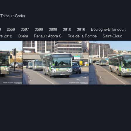
y
Thibault Godin
6
2559
3597
3599
3606
3610
3616
Boulogne-Billancourt
re 2012
Opéra
Renault Agora S
Rue de la Pompe
Saint-Cloud