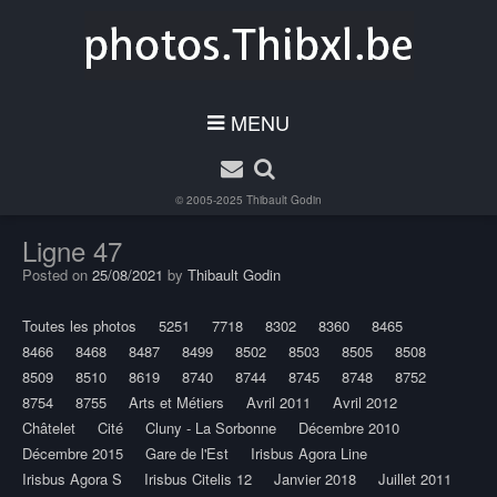
MENU
© 2005-2025
Thibault Godin
Ligne 47
Posted on
25/08/2021
by
Thibault Godin
Toutes les photos
5251
7718
8302
8360
8465
8466
8468
8487
8499
8502
8503
8505
8508
8509
8510
8619
8740
8744
8745
8748
8752
8754
8755
Arts et Métiers
Avril 2011
Avril 2012
Châtelet
Cité
Cluny - La Sorbonne
Décembre 2010
Décembre 2015
Gare de l'Est
Irisbus Agora Line
Irisbus Agora S
Irisbus Citelis 12
Janvier 2018
Juillet 2011